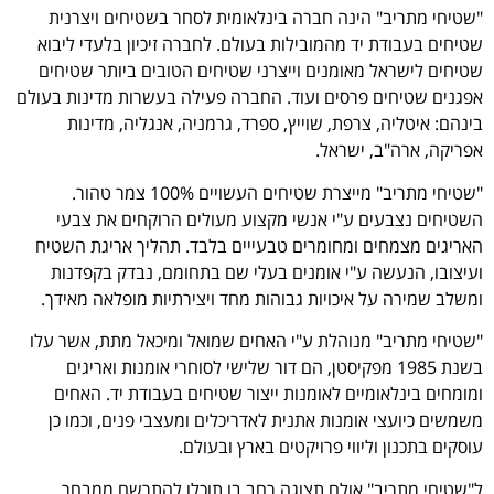
"שטיחי מתריב" הינה חברה בינלאומית לסחר בשטיחים ויצרנית
שטיחים בעבודת יד מהמובילות בעולם. לחברה זיכיון בלעדי ליבוא
שטיחים לישראל מאומנים וייצרני שטיחים הטובים ביותר שטיחים
אפגנים שטיחים פרסים ועוד. החברה פעילה בעשרות מדינות בעולם
בינהם: איטליה, צרפת, שוייץ, ספרד, גרמניה, אנגליה, מדינות
אפריקה, ארה"ב, ישראל.
"שטיחי מתריב" מייצרת שטיחים העשויים 100% צמר טהור.
השטיחים נצבעים ע"י אנשי מקצוע מעולים הרוקחים את צבעי
האריגים מצמחים ומחומרים טבעייים בלבד. תהליך אריגת השטיח
ועיצובו, הנעשה ע"י אומנים בעלי שם בתחומם, נבדק בקפדנות
ומשלב שמירה על איכויות גבוהות מחד ויצירתיות מופלאה מאידך.
"שטיחי מתריב" מנוהלת ע"י האחים שמואל ומיכאל מתת, אשר עלו
בשנת 1985 מפקיסטן, הם דור שלישי לסוחרי אומנות ואריגים
ומומחים בינלאומיים לאומנות ייצור שטיחים בעבודת יד. האחים
משמשים כיועצי אומנות אתנית לאדריכלים ומעצבי פנים, וכמו כן
עוסקים בתכנון וליווי פרויקטים בארץ ובעולם.
ל"שטיחי מתריב" אולם תצוגה רחב בו תוכלו להתרשם ממבחר