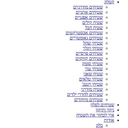
קטלוג
שטיחים מודרניים
שטיחים אתניים
שטיחים אפגניים
שטיח קילים
שטיח חבל
שטיחים אבסטרקטים
שטיחים גאומטריים
שטיחי שהל
שטיחי זיגלר
שטיחים פרסיים
שטיחים קווקזים
שטיחי סומק
שטיחי עור
שטיח שאגי
שטיחי טלאים
שטיחי וינטג'
שטיח מודרני
שטיחים לחדרי ילדים
שטיחים מיוחדים
שטיחים לסלון
ניקוי ותיקון
איך לבחור את השטיח
אודות
בלוג