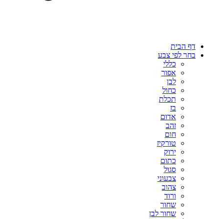
דף הבית
בחר לפי צבע
כללי
אפור
לבן
כחול
תכלת
בז
אדום
זהב
חום
טורקיז
ירוק
כתום
סגול
צבעוני
צהוב
ורוד
שחור
שחור לבן