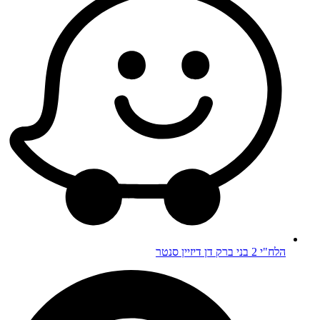
הלח"י 2 בני ברק דן דיזיין סנטר