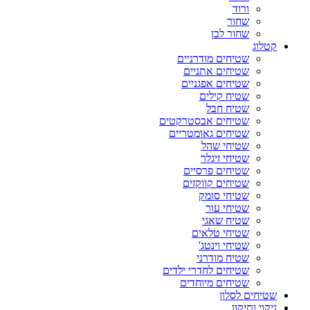
ורוד
שחור
שחור לבן
קטלוג
שטיחים מודרניים
שטיחים אתניים
שטיחים אפגניים
שטיח קילים
שטיח חבל
שטיחים אבסטרקטים
שטיחים גאומטריים
שטיחי שהל
שטיחי זיגלר
שטיחים פרסיים
שטיחים קווקזים
שטיחי סומק
שטיחי עור
שטיח שאגי
שטיחי טלאים
שטיחי וינטג'
שטיח מודרני
שטיחים לחדרי ילדים
שטיחים מיוחדים
שטיחים לסלון
ניקוי ותיקון