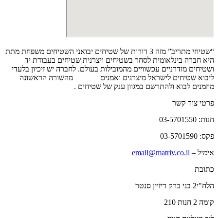
“שטיחי מתריב” מזה 3 דורות של שטיחים יבואני השטיחים משפחת מתת
היא חברה בינלאומית לסחר בשטיחים ויצרנית שטיחים בעבודת יד
ושטיחים מודרניים עכשוויים מהמובילות בעולם. לחברה יש זיכיון בלעדי
ליבוא שטיחים לישראל מיצרנים ואמנים
שטיחים
מהשורה הראשונה
מוזמנים לבוא ולהתרשם במגוון ענק של שטיחים .
פרטי צור קשר
חנות: 03-5701550
פקס: 03-5701590
אימיל –
email@matriv.co.il
כתובת
הלח"י2 בני ברק דיזיין סנטר
קומה 2 חנות 210