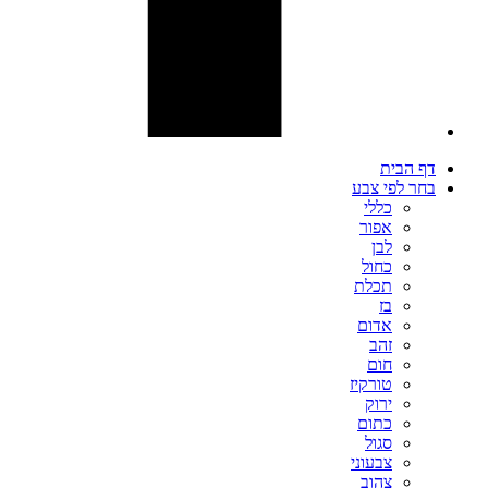
דף הבית
בחר לפי צבע
כללי
אפור
לבן
כחול
תכלת
בז
אדום
זהב
חום
טורקיז
ירוק
כתום
סגול
צבעוני
צהוב