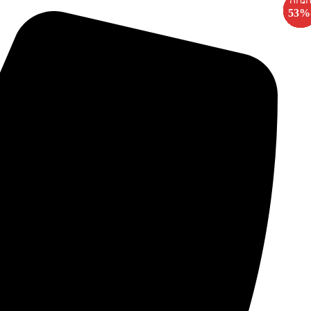
-
-
-
-
-
-
-
-
-
-
-
-
-
-
-
-
-
-
-
-
-
-
-
-
-
-
-
-
-
-