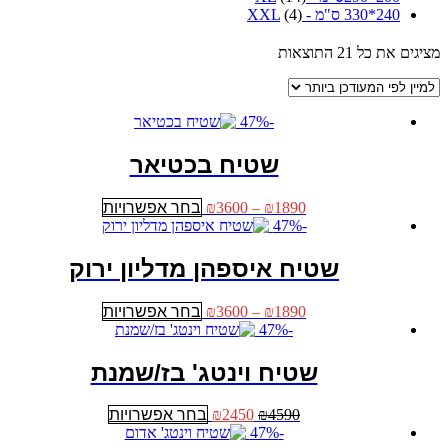
240*330 ס"מ - XXL
(4)
ממוין
מציגים את כל ⁦21⁩ התוצאות
לפי
הפריט
העדכני
-47%
ביותר
שטיח בכטיאר
טווח
למוצר
1890
₪
–
3600
₪
בחר אפשרויות
מחירים:
זה
-47%
יש
עד
מספר
שטיח איספהן מדליון ירוק
סוגים.
ניתן
טווח
למוצר
1890
₪
–
3600
₪
בחר אפשרויות
לבחור
מחירים:
זה
-47%
את
יש
האפשרויות
עד
מספר
שטיח וינטג' בז/שמנת
בעמוד
סוגים.
המוצר
ניתן
המחיר
המחיר
למוצר
4590
₪
2450
₪
בחר אפשרויות
לבחור
המקורי
הנוכחי
זה
-47%
את