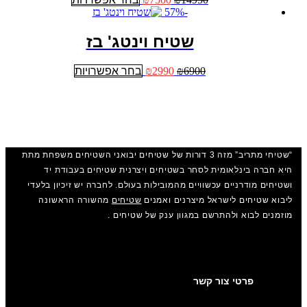
לבחור
המקורי
הנוכחי
זה
-57%
את
היה:
הוא:
יש
האפשרויות
₪14950.
₪7500.
מספר
שטיח וינטג' בז
בעמוד
סוגים.
המוצר
ניתן
המחיר
המחיר
למוצר
6900
₪
2990
₪
בחר אפשרויות
לבחור
המקורי
הנוכחי
זה
את
היה:
הוא:
יש
האפשרויות
₪6900.
₪2990.
מספר
בעמוד
סוגים.
המוצר
ניתן
לבחור
“שטיחי מתריב” מזה 3 דורות של שטיחים יבואני השטיחים משפחת מתת
את
האפשרויות
היא חברה בינלאומית לסחר בשטיחים ויצרנית שטיחים בעבודת יד
בעמוד
ושטיחים מודרניים עכשוויים מהמובילות בעולם. לחברה יש זיכיון בלעדי
המוצר
ליבוא שטיחים לישראל מיצרנים ואמנים
שטיחים
מהשורה הראשונה
מוזמנים לבוא ולהתרשם במגוון ענק של שטיחים .
פרטי צור קשר