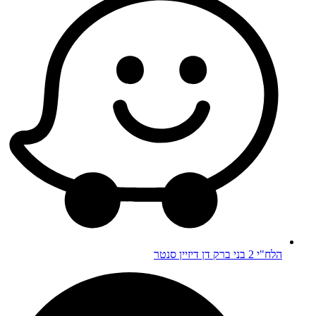
הלח"י 2 בני ברק דן דיזיין סנטר