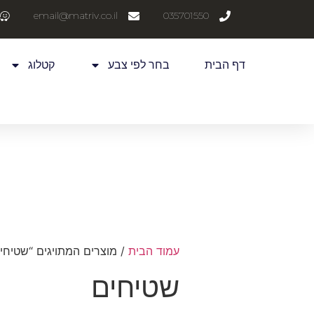
email@matriv.co.il
035701550
דף הבית
בחר לפי צבע
קטלוג
עמוד הבית
/ מוצרים המתויגים “שטיחי
שטיחים