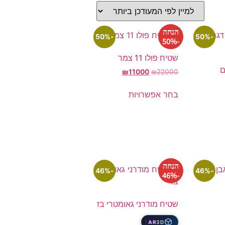
הנחה
-50%
-50%
-50%
שטיח פולו 11 צמר
ם
₪
11000
₪
22000
בחר אפשרויות
הנחה
-46%
-46%
-46%
שטיח מודרני גאומטרי בז
AR
3D