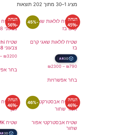
מציג 1–30 מתוך 202 תוצאות
הנחה
הנחה
-45%
-56%
-45%
שטיח לולאות שאגי קרם
בז
צבעוני 448
–
₪
3200
AR
3D
₪
2300
–
₪
790
בחר אפש
בחר אפשרויות
הנחה
הנחה
-46%
-46%
-46%
שטיח אבסטרקטי אפור
שטיח LIMK עננים לבן
שחור
AR
3D