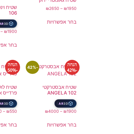
שטיח גאומטרי ירוק
₪
2650
–
₪
1950
106
בחר אפשרויות
AR
3D
–
₪
1900
בחר אפש
הנחה
הנחה
-42%
-50%
-42%
שטיח אבסטרקטי
שטיח לול
ANGELA 102
פרדייס א
AR
3D
AR
3D
0
–
₪
550
₪
4000
–
₪
1900
בחר אפשרויות
בחר אפש