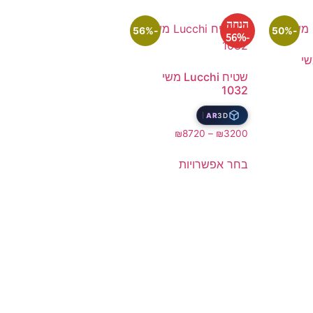
הנחה
-56%
-50%
-56%
שטיח Lucchi משי
1032
AR
3D
₪
8720
–
₪
3200
בחר אפשרויות