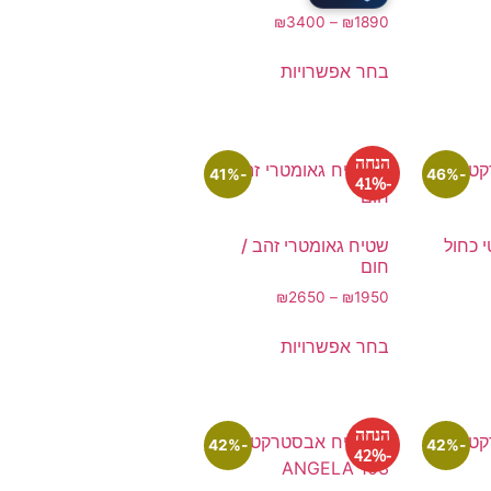
₪
3400
–
₪
1890
בחר אפשרויות
הנחה
-41%
-46%
-41%
 כחול
שטיח גאומטרי זהב /
חום
₪
2650
–
₪
1950
בחר אפשרויות
הנחה
-42%
-42%
-42%