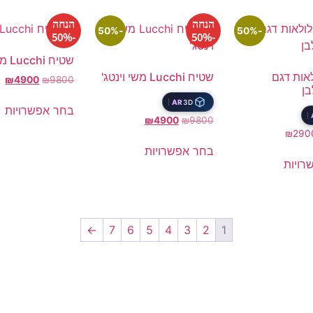
הנחה
הנחה
-50%
-50%
-50%
-50%
שטיח Lucchi משי
אות דגם
שטיח Lucchi משי וינטג'
₪
4900
₪
9800
בן
AR
3D
בחר אפשרויות
₪
4900
₪
9800
₪
290
בחר אפשרויות
רויות
←
7
6
5
4
3
2
1