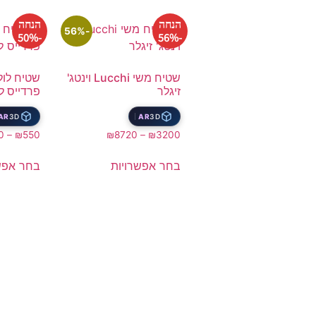
הנחה
הנחה
-56%
-50%
-56%
שטיח משי Lucchi וינטג'
שטיח לול
זיגלר
פרדייס ל
AR
3D
AR
3D
0
–
₪
550
₪
8720
–
₪
3200
בחר אפשרויות
בחר אפש