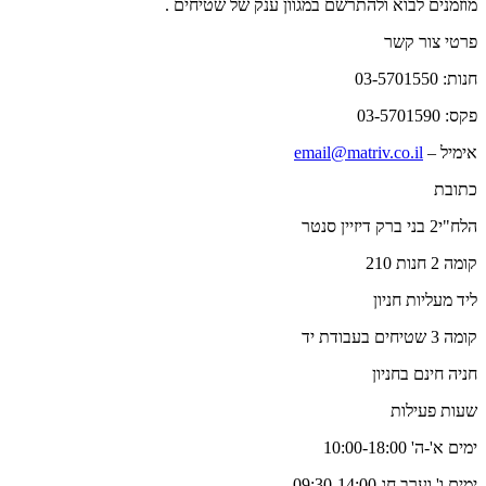
מוזמנים לבוא ולהתרשם במגוון ענק של שטיחים .
פרטי צור קשר
חנות: 03-5701550
פקס: 03-5701590
אימיל –
email@matriv.co.il
כתובת
הלח"י2 בני ברק דיזיין סנטר
קומה 2 חנות 210
ליד מעליות חניון
קומה 3 שטיחים בעבודת יד
חניה חינם בחניון
שעות פעילות
ימים א'-ה' 10:00-18:00
ימים ו' וערב חג 09:30-14:00