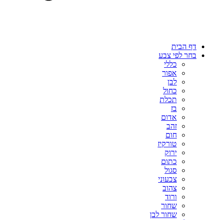
דף הבית
בחר לפי צבע
כללי
אפור
לבן
כחול
תכלת
בז
אדום
זהב
חום
טורקיז
ירוק
כתום
סגול
צבעוני
צהוב
ורוד
שחור
שחור לבן