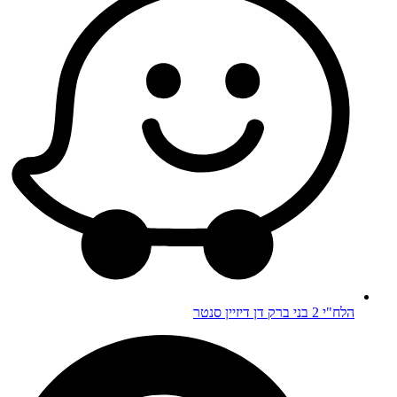
הלח"י 2 בני ברק דן דיזיין סנטר