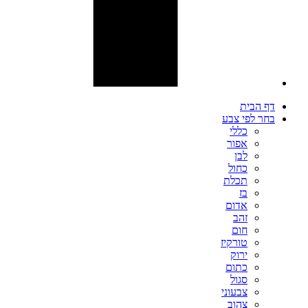
דף הבית
בחר לפי צבע
כללי
אפור
לבן
כחול
תכלת
בז
אדום
זהב
חום
טורקיז
ירוק
כתום
סגול
צבעוני
צהוב