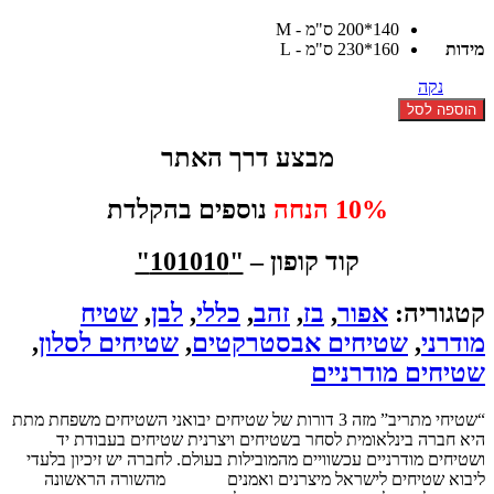
140*200 ס"מ - M
עד
מידות
160*230 ס"מ - L
נקה
כמות
הוספה לסל
של
שטיח
מבצע דרך האתר
אבסטרקטי
אפור
10% הנחה
נוספים בהקלדת
בז
זהב
מדליון
קוד קופון –
"101010"
קטגוריה:
אפור
,
בז
,
זהב
,
כללי
,
לבן
,
שטיח
מודרני
,
שטיחים אבסטרקטים
,
שטיחים לסלון
,
שטיחים מודרניים
“שטיחי מתריב” מזה 3 דורות של שטיחים יבואני השטיחים משפחת מתת
היא חברה בינלאומית לסחר בשטיחים ויצרנית שטיחים בעבודת יד
ושטיחים מודרניים עכשוויים מהמובילות בעולם. לחברה יש זיכיון בלעדי
ליבוא שטיחים לישראל מיצרנים ואמנים
שטיחים
מהשורה הראשונה