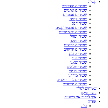
קטלוג
שטיחים מודרניים
שטיחים אתניים
שטיחים אפגניים
שטיח קילים
שטיח חבל
שטיחים אבסטרקטים
שטיחים גאומטריים
שטיחי שהל
שטיחי זיגלר
שטיחים פרסיים
שטיחים קווקזים
שטיחי סומק
שטיחי עור
שטיח שאגי
שטיחי טלאים
שטיחי וינטג'
שטיח מודרני
שטיחים לחדרי ילדים
שטיחים מיוחדים
שטיחים לסלון
ניקוי ותיקון
איך לבחור את השטיח
אודות
בלוג