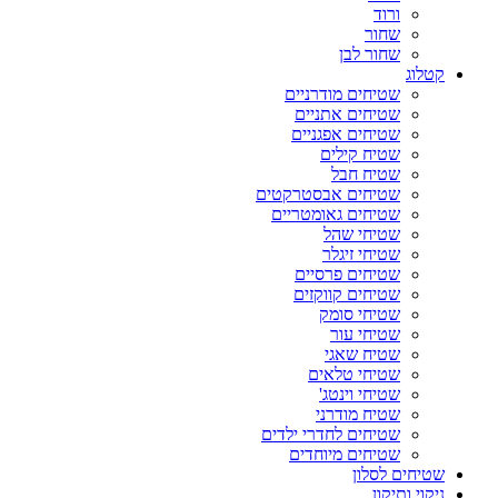
ורוד
שחור
שחור לבן
קטלוג
שטיחים מודרניים
שטיחים אתניים
שטיחים אפגניים
שטיח קילים
שטיח חבל
שטיחים אבסטרקטים
שטיחים גאומטריים
שטיחי שהל
שטיחי זיגלר
שטיחים פרסיים
שטיחים קווקזים
שטיחי סומק
שטיחי עור
שטיח שאגי
שטיחי טלאים
שטיחי וינטג'
שטיח מודרני
שטיחים לחדרי ילדים
שטיחים מיוחדים
שטיחים לסלון
ניקוי ותיקון