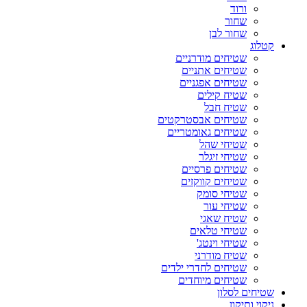
ורוד
שחור
שחור לבן
קטלוג
שטיחים מודרניים
שטיחים אתניים
שטיחים אפגניים
שטיח קילים
שטיח חבל
שטיחים אבסטרקטים
שטיחים גאומטריים
שטיחי שהל
שטיחי זיגלר
שטיחים פרסיים
שטיחים קווקזים
שטיחי סומק
שטיחי עור
שטיח שאגי
שטיחי טלאים
שטיחי וינטג'
שטיח מודרני
שטיחים לחדרי ילדים
שטיחים מיוחדים
שטיחים לסלון
ניקוי ותיקון