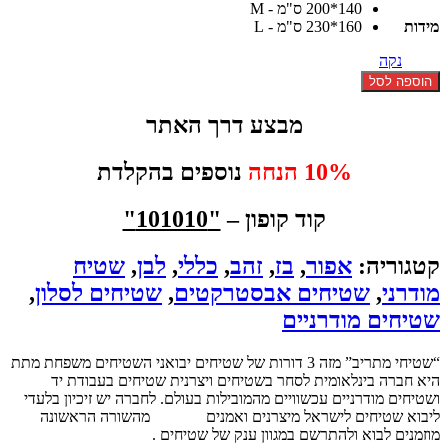
140*200 ס"מ - M
עד
מידות
160*230 ס"מ - L
נקה
כמות
הוספה לסל
של
שטיח
מבצע דרך האתר
אבסטרקטי
אפור
10% הנחה
נוספים בהקלדת
בז
זהב
קוד קופון –
"101010"
קטגוריה:
אפור
,
בז
,
זהב
,
כללי
,
לבן
,
שטיח
מודרני
,
שטיחים אבסטרקטים
,
שטיחים לסלון
,
שטיחים מודרניים
“שטיחי מתריב” מזה 3 דורות של שטיחים יבואני השטיחים משפחת מתת
היא חברה בינלאומית לסחר בשטיחים ויצרנית שטיחים בעבודת יד
ושטיחים מודרניים עכשוויים מהמובילות בעולם. לחברה יש זיכיון בלעדי
ליבוא שטיחים לישראל מיצרנים ואמנים
שטיחים
מהשורה הראשונה
מוזמנים לבוא ולהתרשם במגוון ענק של שטיחים .