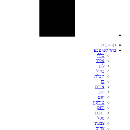
דף הבית
בחר לפי צבע
כללי
אפור
לבן
כחול
תכלת
בז
אדום
זהב
חום
טורקיז
ירוק
כתום
סגול
צבעוני
צהוב