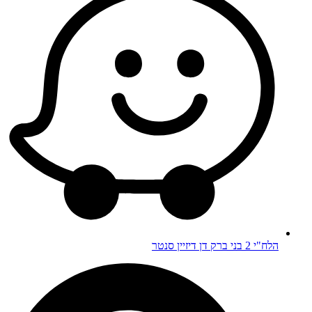
הלח"י 2 בני ברק דן דיזיין סנטר