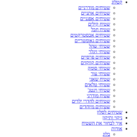
קטלוג
שטיחים מודרניים
שטיחים אתניים
שטיחים אפגניים
שטיח קילים
שטיח חבל
שטיחים אבסטרקטים
שטיחים גאומטריים
שטיחי שהל
שטיחי זיגלר
שטיחים פרסיים
שטיחים קווקזים
שטיחי סומק
שטיחי עור
שטיח שאגי
שטיחי טלאים
שטיחי וינטג'
שטיח מודרני
שטיחים לחדרי ילדים
שטיחים מיוחדים
שטיחים לסלון
ניקוי ותיקון
איך לבחור את השטיח
אודות
בלוג