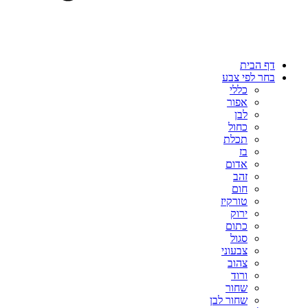
דף הבית
בחר לפי צבע
כללי
אפור
לבן
כחול
תכלת
בז
אדום
זהב
חום
טורקיז
ירוק
כתום
סגול
צבעוני
צהוב
ורוד
שחור
שחור לבן