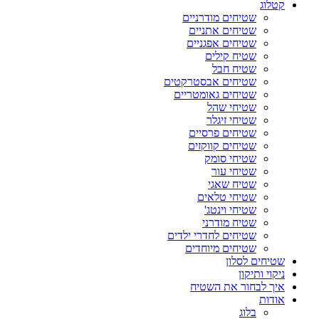
קטלוג
שטיחים מודרניים
שטיחים אתניים
שטיחים אפגניים
שטיח קילים
שטיח חבל
שטיחים אבסטרקטים
שטיחים גאומטריים
שטיחי שהל
שטיחי זיגלר
שטיחים פרסיים
שטיחים קווקזים
שטיחי סומק
שטיחי עור
שטיח שאגי
שטיחי טלאים
שטיחי וינטג'
שטיח מודרני
שטיחים לחדרי ילדים
שטיחים מיוחדים
שטיחים לסלון
ניקוי ותיקון
איך לבחור את השטיח
אודות
בלוג