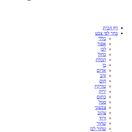
דף הבית
בחר לפי צבע
כללי
אפור
לבן
כחול
תכלת
בז
אדום
זהב
חום
טורקיז
ירוק
כתום
סגול
צבעוני
צהוב
ורוד
שחור
שחור לבן