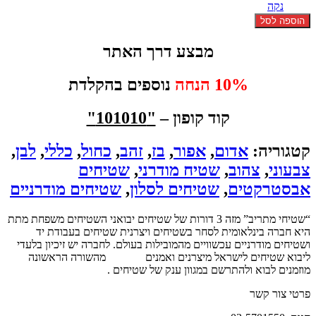
נקה
כמות
הוספה לסל
של
שטיח
מבצע דרך האתר
אבסטרקטי
8007
10% הנחה
נוספים בהקלדת
קוד קופון –
"101010"
קטגוריה:
אדום
,
אפור
,
בז
,
זהב
,
כחול
,
כללי
,
לבן
,
צבעוני
,
צהוב
,
שטיח מודרני
,
שטיחים
אבסטרקטים
,
שטיחים לסלון
,
שטיחים מודרניים
“שטיחי מתריב” מזה 3 דורות של שטיחים יבואני השטיחים משפחת מתת
היא חברה בינלאומית לסחר בשטיחים ויצרנית שטיחים בעבודת יד
ושטיחים מודרניים עכשוויים מהמובילות בעולם. לחברה יש זיכיון בלעדי
ליבוא שטיחים לישראל מיצרנים ואמנים
שטיחים
מהשורה הראשונה
מוזמנים לבוא ולהתרשם במגוון ענק של שטיחים .
פרטי צור קשר