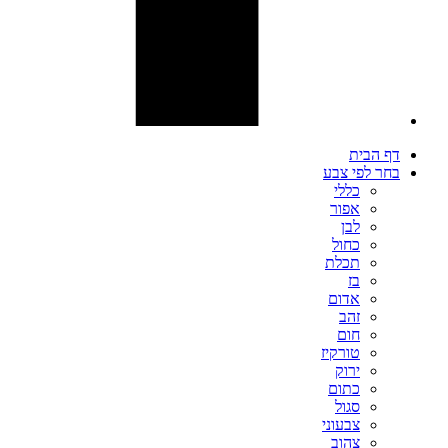
דף הבית
בחר לפי צבע
כללי
אפור
לבן
כחול
תכלת
בז
אדום
זהב
חום
טורקיז
ירוק
כתום
סגול
צבעוני
צהוב