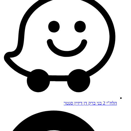
הלח"י 2 בני ברק דן דיזיין סנטר