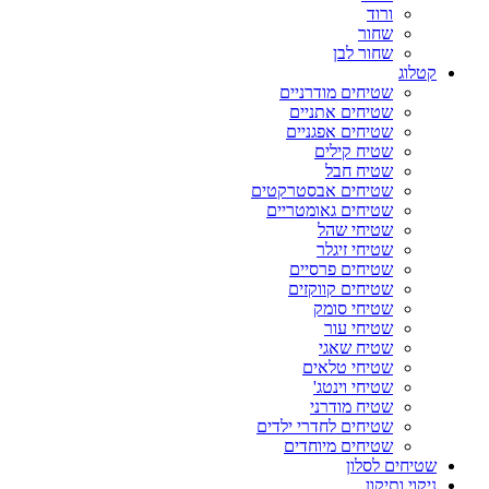
ורוד
שחור
שחור לבן
קטלוג
שטיחים מודרניים
שטיחים אתניים
שטיחים אפגניים
שטיח קילים
שטיח חבל
שטיחים אבסטרקטים
שטיחים גאומטריים
שטיחי שהל
שטיחי זיגלר
שטיחים פרסיים
שטיחים קווקזים
שטיחי סומק
שטיחי עור
שטיח שאגי
שטיחי טלאים
שטיחי וינטג'
שטיח מודרני
שטיחים לחדרי ילדים
שטיחים מיוחדים
שטיחים לסלון
ניקוי ותיקון