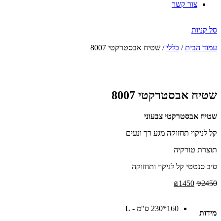
צור קשר
סל קניות
עמוד הבית
/
כללי
/ שטיח אבסטרקטי 8007
הנחה
-41%
שטיח אבסטרקטי 8007
שטיח אבסטרקטי צבעוני
קל לניקוי תחזוקה מגע רך ונעים
תוצרת טורקיה
סיב סנטטי קל לניקוי ותחזוקה
המחיר
המחיר
₪
1450
₪
2450
המקורי
הנוכחי
היה:
הוא:
160*230 ס"מ - L
₪1450.
₪2450.
מידות