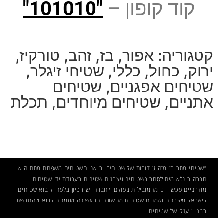
קוד קופון –
"101010"
קטגוריה:
אפור
,
בז
,
זהב
,
טורקיז
,
ירוק
,
כחול
,
כללי
,
שטיחי זיגלר
,
שטיחים אפגניים
,
שטיחים
אתניים
,
שטיחים מיוחדים
,
תכלת
“שטיחי מתריב” מזה 3 דורות של שטיחים יבואני השטיחים משפחת מתת היא
חברה בינלאומית לסחר בשטיחים ויצרנית שטיחים בעבודת יד ושטיחים
מודרניים עכשוויים מהמובילות בעולם. לחברה יש זיכיון בלעדי ליבוא שטיחים
לישראל מיצרנים ואמנים
שטיחים
מהשורה הראשונה מוזמנים לבוא ולהתרשם
במגוון ענק של שטיחים .