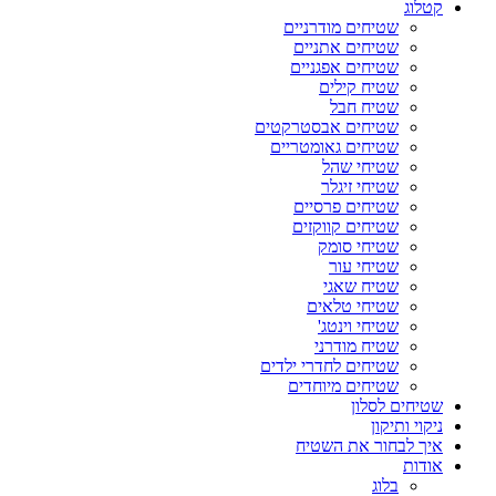
קטלוג
שטיחים מודרניים
שטיחים אתניים
שטיחים אפגניים
שטיח קילים
שטיח חבל
שטיחים אבסטרקטים
שטיחים גאומטריים
שטיחי שהל
שטיחי זיגלר
שטיחים פרסיים
שטיחים קווקזים
שטיחי סומק
שטיחי עור
שטיח שאגי
שטיחי טלאים
שטיחי וינטג'
שטיח מודרני
שטיחים לחדרי ילדים
שטיחים מיוחדים
שטיחים לסלון
ניקוי ותיקון
איך לבחור את השטיח
אודות
בלוג