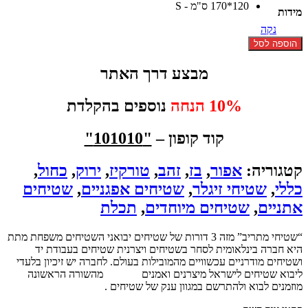
120*170 ס"מ - S
₪3200.
₪6890.
מידות
נקה
כמות
הוספה לסל
של
שטיח
מבצע דרך האתר
זיגלר
מהל
10% הנחה
נוספים בהקלדת
תכלת
קוד קופון –
"101010"
קטגוריה:
אפור
,
בז
,
זהב
,
טורקיז
,
ירוק
,
כחול
,
כללי
,
שטיחי זיגלר
,
שטיחים אפגניים
,
שטיחים
אתניים
,
שטיחים מיוחדים
,
תכלת
“שטיחי מתריב” מזה 3 דורות של שטיחים יבואני השטיחים משפחת מתת
היא חברה בינלאומית לסחר בשטיחים ויצרנית שטיחים בעבודת יד
ושטיחים מודרניים עכשוויים מהמובילות בעולם. לחברה יש זיכיון בלעדי
ליבוא שטיחים לישראל מיצרנים ואמנים
שטיחים
מהשורה הראשונה
מוזמנים לבוא ולהתרשם במגוון ענק של שטיחים .