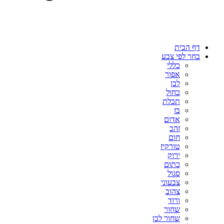
דף הבית
בחר לפי צבע
כללי
אפור
לבן
כחול
תכלת
בז
אדום
זהב
חום
טורקיז
ירוק
כתום
סגול
צבעוני
צהוב
ורוד
שחור
שחור לבן