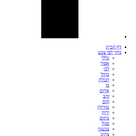
דף הבית
בחר לפי צבע
כללי
אפור
לבן
כחול
תכלת
בז
אדום
זהב
חום
טורקיז
ירוק
כתום
סגול
צבעוני
צהוב