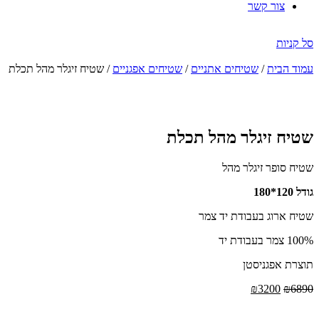
צור קשר
סל קניות
עמוד הבית
/
שטיחים אתניים
/
שטיחים אפגניים
/ שטיח זיגלר מהל תכלת
הנחה
-54%
שטיח זיגלר מהל תכלת
שטיח סופר זיגלר מהל
גודל 120*180
שטיח ארוג בעבודת יד צמר
100% צמר בעבודת יד
תוצרת אפגניסטן
המחיר
המחיר
₪
3200
₪
6890
המקורי
הנוכחי
היה:
הוא: