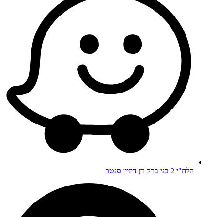
הלח"י 2 בני ברק דן דיזיין סנטר