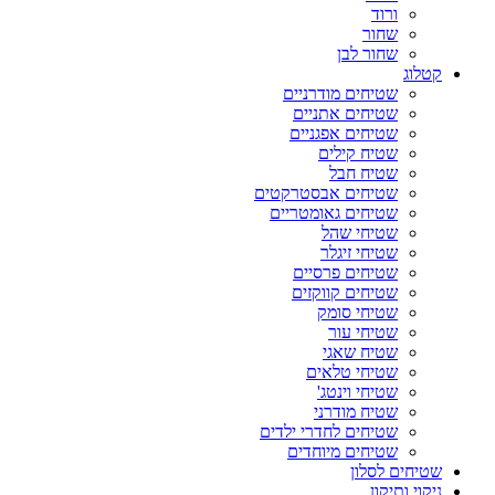
ורוד
שחור
שחור לבן
קטלוג
שטיחים מודרניים
שטיחים אתניים
שטיחים אפגניים
שטיח קילים
שטיח חבל
שטיחים אבסטרקטים
שטיחים גאומטריים
שטיחי שהל
שטיחי זיגלר
שטיחים פרסיים
שטיחים קווקזים
שטיחי סומק
שטיחי עור
שטיח שאגי
שטיחי טלאים
שטיחי וינטג'
שטיח מודרני
שטיחים לחדרי ילדים
שטיחים מיוחדים
שטיחים לסלון
ניקוי ותיקון