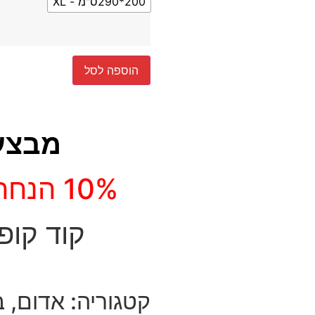
200*290ס"מ - XL
הוספה לסל
מבצע
10% הנחה
קוד קופו
קטגוריה:
אדום
,
ב