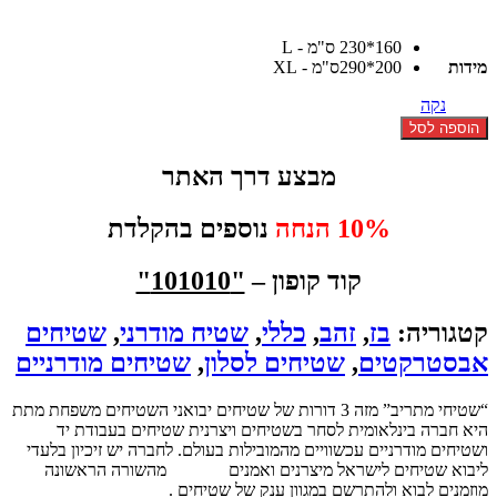
מחירים:
160*230 ס"מ - L
עד
מידות
200*290ס"מ - XL
נקה
כמות
הוספה לסל
של
שטיח
מבצע דרך האתר
חלוקי
נחל
10% הנחה
נוספים בהקלדת
קוד קופון –
"101010"
קטגוריה:
בז
,
זהב
,
כללי
,
שטיח מודרני
,
שטיחים
אבסטרקטים
,
שטיחים לסלון
,
שטיחים מודרניים
“שטיחי מתריב” מזה 3 דורות של שטיחים יבואני השטיחים משפחת מתת
היא חברה בינלאומית לסחר בשטיחים ויצרנית שטיחים בעבודת יד
ושטיחים מודרניים עכשוויים מהמובילות בעולם. לחברה יש זיכיון בלעדי
ליבוא שטיחים לישראל מיצרנים ואמנים
שטיחים
מהשורה הראשונה
מוזמנים לבוא ולהתרשם במגוון ענק של שטיחים .