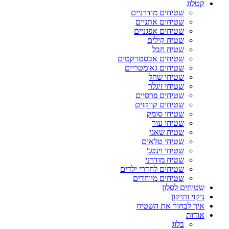
קטלוג
שטיחים מודרניים
שטיחים אתניים
שטיחים אפגניים
שטיח קילים
שטיח חבל
שטיחים אבסטרקטים
שטיחים גאומטריים
שטיחי שהל
שטיחי זיגלר
שטיחים פרסיים
שטיחים קווקזים
שטיחי סומק
שטיחי עור
שטיח שאגי
שטיחי טלאים
שטיחי וינטג'
שטיח מודרני
שטיחים לחדרי ילדים
שטיחים מיוחדים
שטיחים לסלון
ניקוי ותיקון
איך לבחור את השטיח
אודות
בלוג