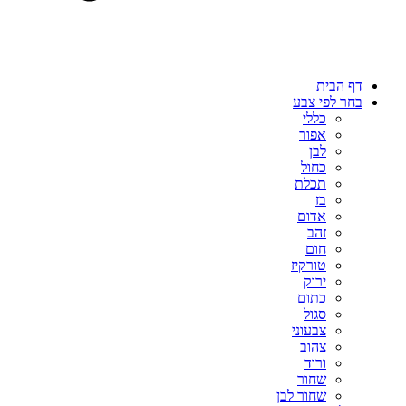
דף הבית
בחר לפי צבע
כללי
אפור
לבן
כחול
תכלת
בז
אדום
זהב
חום
טורקיז
ירוק
כתום
סגול
צבעוני
צהוב
ורוד
שחור
שחור לבן