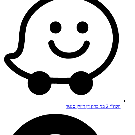
הלח"י 2 בני ברק דן דיזיין סנטר