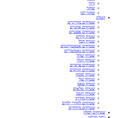
ורוד
שחור
שחור לבן
קטלוג
שטיחים מודרניים
שטיחים אתניים
שטיחים אפגניים
שטיח קילים
שטיח חבל
שטיחים אבסטרקטים
שטיחים גאומטריים
שטיחי שהל
שטיחי זיגלר
שטיחים פרסיים
שטיחים קווקזים
שטיחי סומק
שטיחי עור
שטיח שאגי
שטיחי טלאים
שטיחי וינטג'
שטיח מודרני
שטיחים לחדרי ילדים
שטיחים מיוחדים
שטיחים לסלון
ניקוי ותיקון