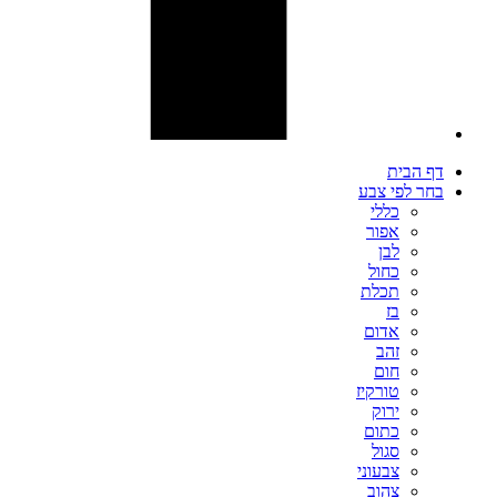
דף הבית
בחר לפי צבע
כללי
אפור
לבן
כחול
תכלת
בז
אדום
זהב
חום
טורקיז
ירוק
כתום
סגול
צבעוני
צהוב