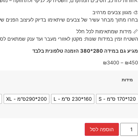
>הודות להרכב הסיבים המתקדם, השטיח קל לניקוי ולתחזוקה – מושל
🎨 מגוון צבעים מרהיב
בחרו מתוך מבחר עשיר של צבעים שיתאימו בדיוק לעיצוב הפנים שלכם
📏 מידות שמתאימות לכל חלל
השטיח זמין במידות שונות: מקטן לאזורי מעבר ועד ענק שמתאים לסל
מגיע גם במידה 280*380 הזמנה טלפונית בלבד
טווח
₪
3400
–
₪
450
מחירים:
מידות
עד
120*170 ס"מ - S
160*230 ס"מ - L
200*290ס"מ - XL
מות
הוספה לסל
ל
טיח