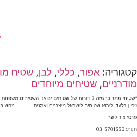
לק
פור
היר
%
קטגוריה:
אפור
,
כללי
,
לבן
,
שטיח מוד
מודרניים
,
שטיחים מיוחדים
“שטיחי מתריב” מזה 3 דורות של שטיחים יבואני ה
זיכיון בלעדי ליבוא שטיחים לישראל מיצרנים ואמנים
שטיחים
מהשורה 
פרטי צור קשר
חנות: 03-5701550