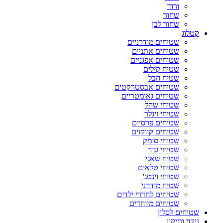
ורוד
שחור
שחור לבן
קטלוג
שטיחים מודרניים
שטיחים אתניים
שטיחים אפגניים
שטיח קילים
שטיח חבל
שטיחים אבסטרקטים
שטיחים גאומטריים
שטיחי שהל
שטיחי זיגלר
שטיחים פרסיים
שטיחים קווקזים
שטיחי סומק
שטיחי עור
שטיח שאגי
שטיחי טלאים
שטיחי וינטג'
שטיח מודרני
שטיחים לחדרי ילדים
שטיחים מיוחדים
שטיחים לסלון
ניקוי ותיקון