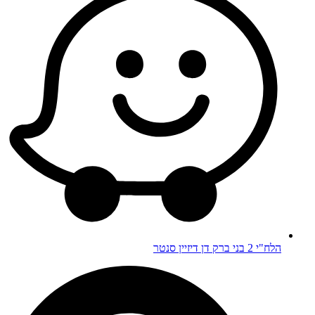
הלח"י 2 בני ברק דן דיזיין סנטר