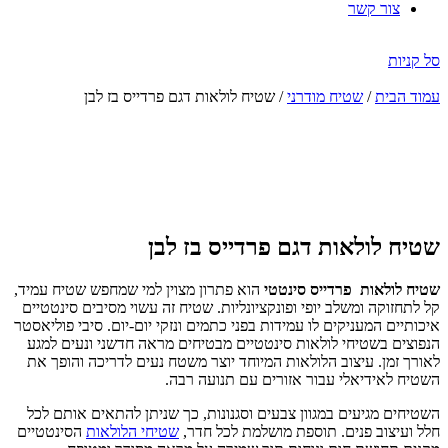
צור קשר
סל קניות
עמוד הבית
/
שטיח מודרני
/ שטיח לולאות דגם פרדייס בז לבן
הנחה
-50%
שטיח לולאות דגם פרדייס בז לבן
שטיח לולאות פרדייס סינטטי
הוא פתרון מצוין למי שמחפש שטיח עמיד,
קל לתחזוקה ומשלב יופי ופונקציונליות. שטיח זה עשוי מסיבים סינטטיים
איכותיים המעניקים לו עמידות בפני כתמים ונזקי יום-יום. סיבי פוליאסטר
הנפוצים בשטיחי לולאות סינטטיים מבטיחים מראה חדשני ונעים למגע
לאורך זמן. עיצוב הלולאות המיוחד יוצר משטח נעים לדריכה והופך את
השטיח לאידיאלי עבור אזורים עם תנועה רבה.
השטיחים מגיעים במגוון צבעים וסגנונות, כך שניתן להתאים אותם לכל
חלל ועיצוב פנים. תוספת מושלמת לכל חדר,
שטיחי הלולאות
הסינטטיים