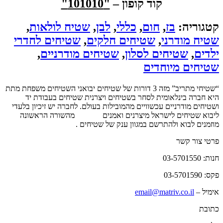
קוד קופון –
"101010"
קטגוריה:
בז
,
חום
,
כללי
,
לבן
,
שטיח לולאות
,
שטיח מודרני
,
שטיחים חלקים
,
שטיחים לחדרי
ילדים
,
שטיחים לסלון
,
שטיחים מודרניים
,
שטיחים מיוחדים
“שטיחי מתריב” מזה 3 דורות של שטיחים יבואני השטיחים משפחת מתת
היא חברה בינלאומית לסחר בשטיחים ויצרנית שטיחים בעבודת יד
ושטיחים מודרניים עכשוויים מהמובילות בעולם. לחברה יש זיכיון בלעדי
ליבוא שטיחים לישראל מיצרנים ואמנים
שטיחים
מהשורה הראשונה
מוזמנים לבוא ולהתרשם במגוון ענק של שטיחים .
פרטי צור קשר
חנות: 03-5701550
פקס: 03-5701590
אימיל –
email@matriv.co.il
כתובת