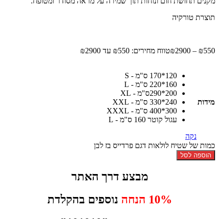
מקנים תחושת חום ונוחות תוך שמירה על מראה מסודר ומטופח.
תוצרת טורקיה
550
₪
–
2900
₪
טווח מחירים: ⁦₪550⁩ עד ⁦₪2900⁩
120*170 ס"מ - S
160*220 ס"מ - L
200*290ס"מ - XL
מידות
240*330 ס"מ - XXL
300*400 ס"מ - XXXL
עגול קוטר 160 ס"מ - L
נקה
כמות של שטיח לולאות דגם פרדייס בז לבן
הוספה לסל
מבצע דרך האתר
10% הנחה
נוספים בהקלדת