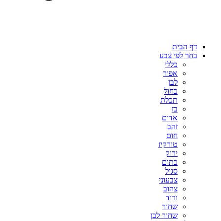
דף הבית
בחר לפי צבע
כללי
אפור
לבן
כחול
תכלת
בז
אדום
זהב
חום
טורקיז
ירוק
כתום
סגול
צבעוני
צהוב
ורוד
שחור
שחור לבן