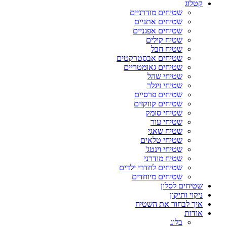
קטלוג
שטיחים מודרניים
שטיחים אתניים
שטיחים אפגניים
שטיח קילים
שטיח חבל
שטיחים אבסטרקטים
שטיחים גאומטריים
שטיחי שהל
שטיחי זיגלר
שטיחים פרסיים
שטיחים קווקזים
שטיחי סומק
שטיחי עור
שטיח שאגי
שטיחי טלאים
שטיחי וינטג'
שטיח מודרני
שטיחים לחדרי ילדים
שטיחים מיוחדים
שטיחים לסלון
ניקוי ותיקון
איך לבחור את השטיח
אודות
בלוג