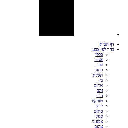
דף הבית
בחר לפי צבע
כללי
אפור
לבן
כחול
תכלת
בז
אדום
זהב
חום
טורקיז
ירוק
כתום
סגול
צבעוני
צהוב