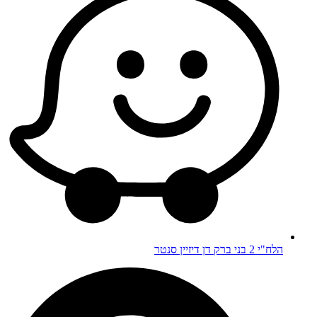
הלח"י 2 בני ברק דן דיזיין סנטר