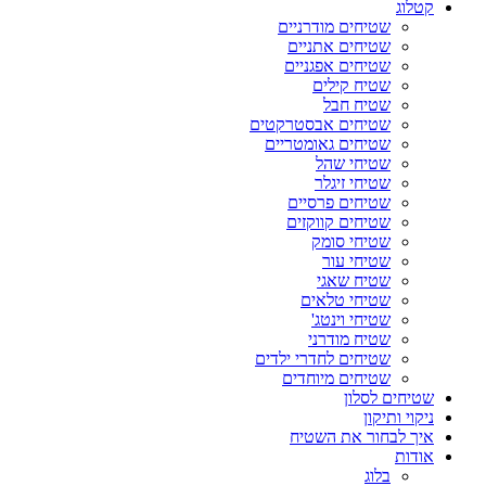
קטלוג
שטיחים מודרניים
שטיחים אתניים
שטיחים אפגניים
שטיח קילים
שטיח חבל
שטיחים אבסטרקטים
שטיחים גאומטריים
שטיחי שהל
שטיחי זיגלר
שטיחים פרסיים
שטיחים קווקזים
שטיחי סומק
שטיחי עור
שטיח שאגי
שטיחי טלאים
שטיחי וינטג'
שטיח מודרני
שטיחים לחדרי ילדים
שטיחים מיוחדים
שטיחים לסלון
ניקוי ותיקון
איך לבחור את השטיח
אודות
בלוג