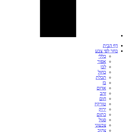
דף הבית
בחר לפי צבע
כללי
אפור
לבן
כחול
תכלת
בז
אדום
זהב
חום
טורקיז
ירוק
כתום
סגול
צבעוני
צהוב