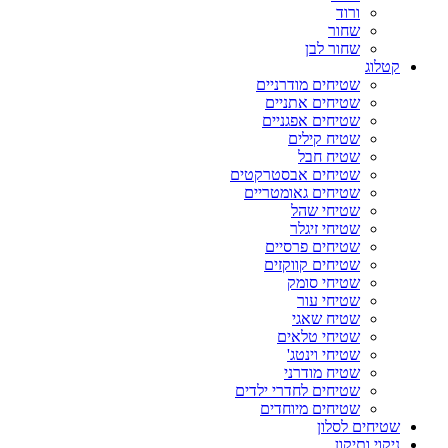
ורוד
שחור
שחור לבן
קטלוג
שטיחים מודרניים
שטיחים אתניים
שטיחים אפגניים
שטיח קילים
שטיח חבל
שטיחים אבסטרקטים
שטיחים גאומטריים
שטיחי שהל
שטיחי זיגלר
שטיחים פרסיים
שטיחים קווקזים
שטיחי סומק
שטיחי עור
שטיח שאגי
שטיחי טלאים
שטיחי וינטג'
שטיח מודרני
שטיחים לחדרי ילדים
שטיחים מיוחדים
שטיחים לסלון
ניקוי ותיקון