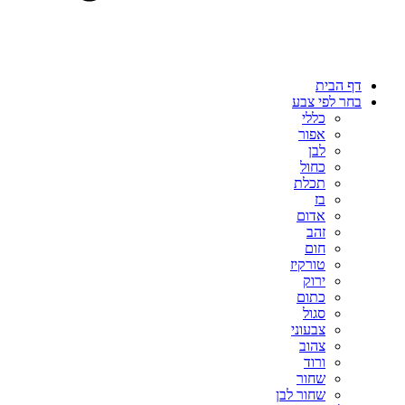
דף הבית
בחר לפי צבע
כללי
אפור
לבן
כחול
תכלת
בז
אדום
זהב
חום
טורקיז
ירוק
כתום
סגול
צבעוני
צהוב
ורוד
שחור
שחור לבן