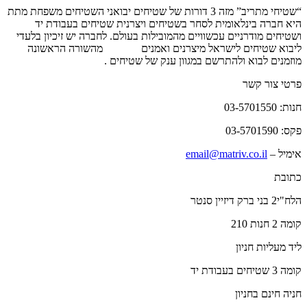
“שטיחי מתריב” מזה 3 דורות של שטיחים יבואני השטיחים משפחת מתת
היא חברה בינלאומית לסחר בשטיחים ויצרנית שטיחים בעבודת יד
ושטיחים מודרניים עכשוויים מהמובילות בעולם. לחברה יש זיכיון בלעדי
ליבוא שטיחים לישראל מיצרנים ואמנים
שטיחים
מהשורה הראשונה
מוזמנים לבוא ולהתרשם במגוון ענק של שטיחים .
פרטי צור קשר
חנות: 03-5701550
פקס: 03-5701590
אימיל –
email@matriv.co.il
כתובת
הלח"י2 בני ברק דיזיין סנטר
קומה 2 חנות 210
ליד מעליות חניון
קומה 3 שטיחים בעבודת יד
חניה חינם בחניון