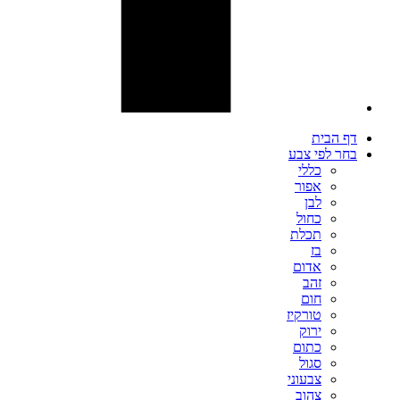
דף הבית
בחר לפי צבע
כללי
אפור
לבן
כחול
תכלת
בז
אדום
זהב
חום
טורקיז
ירוק
כתום
סגול
צבעוני
צהוב