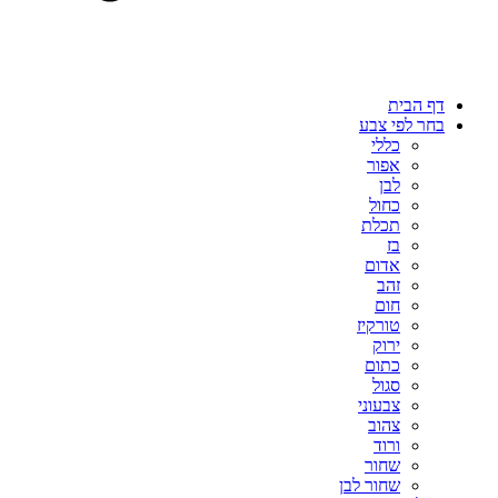
דף הבית
בחר לפי צבע
כללי
אפור
לבן
כחול
תכלת
בז
אדום
זהב
חום
טורקיז
ירוק
כתום
סגול
צבעוני
צהוב
ורוד
שחור
שחור לבן