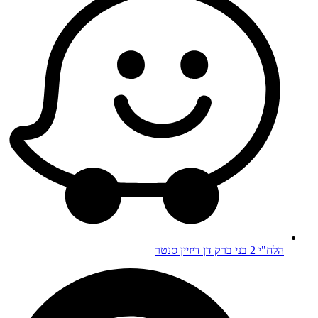
הלח"י 2 בני ברק דן דיזיין סנטר