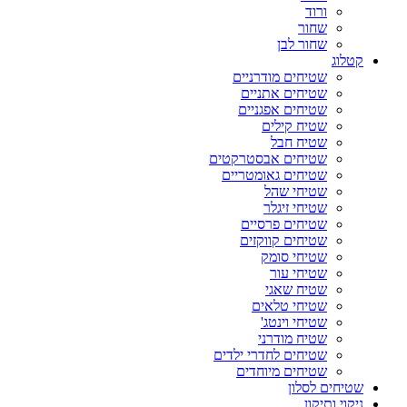
ורוד
שחור
שחור לבן
קטלוג
שטיחים מודרניים
שטיחים אתניים
שטיחים אפגניים
שטיח קילים
שטיח חבל
שטיחים אבסטרקטים
שטיחים גאומטריים
שטיחי שהל
שטיחי זיגלר
שטיחים פרסיים
שטיחים קווקזים
שטיחי סומק
שטיחי עור
שטיח שאגי
שטיחי טלאים
שטיחי וינטג'
שטיח מודרני
שטיחים לחדרי ילדים
שטיחים מיוחדים
שטיחים לסלון
ניקוי ותיקון