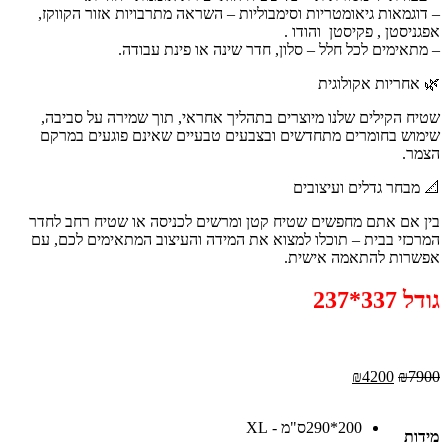
– דוגמאות גיאומטריות וסימבוליות – השראה מתרבויות אזור הקווקז,
אפגניסטן , פקיסטן והודו .
– מתאימים לכל חלל – סלון, חדר שינה או פינת עבודה.
🌿 אחריות אקולוגית
שטיח הקילים שלנו מיוצרים בתהליך אחראי, תוך שמירה על סביבה,
שימוש בחומרים מתחדשים ובצבעים טבעיים שאינם פוגעים במרקם
הצמר.
📐 מבחר גדלים ועיצובים
בין אם אתם מחפשים שטיח קטן ומרשים לכניסה או שטיח רחב לחדר
המרכזי בבית – תוכלו למצוא את המידה והעיצוב המתאימים לכם, עם
אפשרות להתאמה אישית.
גודל 337*237
המחיר
המחיר
₪
4200
₪
7900
המקורי
הנוכחי
היה:
הוא:
200*290ס"מ - XL
₪4200.
₪7900.
מידות