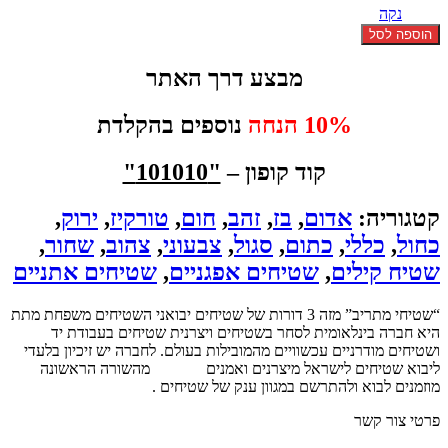
נקה
כמות
הוספה לסל
של
שטיח
מבצע דרך האתר
קילים
מאי
10% הנחה
נוספים בהקלדת
337*237
קוד קופון –
"101010"
קטגוריה:
אדום
,
בז
,
זהב
,
חום
,
טורקיז
,
ירוק
,
כחול
,
כללי
,
כתום
,
סגול
,
צבעוני
,
צהוב
,
שחור
,
שטיח קילים
,
שטיחים אפגניים
,
שטיחים אתניים
“שטיחי מתריב” מזה 3 דורות של שטיחים יבואני השטיחים משפחת מתת
היא חברה בינלאומית לסחר בשטיחים ויצרנית שטיחים בעבודת יד
ושטיחים מודרניים עכשוויים מהמובילות בעולם. לחברה יש זיכיון בלעדי
ליבוא שטיחים לישראל מיצרנים ואמנים
שטיחים
מהשורה הראשונה
מוזמנים לבוא ולהתרשם במגוון ענק של שטיחים .
פרטי צור קשר