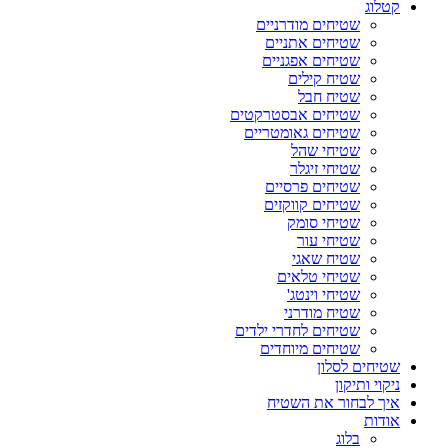
קטלוג
שטיחים מודרניים
שטיחים אתניים
שטיחים אפגניים
שטיח קילים
שטיח חבל
שטיחים אבסטרקטים
שטיחים גאומטריים
שטיחי שהל
שטיחי זיגלר
שטיחים פרסיים
שטיחים קווקזים
שטיחי סומק
שטיחי עור
שטיח שאגי
שטיחי טלאים
שטיחי וינטג'
שטיח מודרני
שטיחים לחדרי ילדים
שטיחים מיוחדים
שטיחים לסלון
ניקוי ותיקון
איך לבחור את השטיח
אודות
בלוג