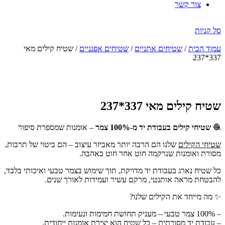
צור קשר
סל קניות
עמוד הבית
/
שטיחים אתניים
/
שטיחים אפגניים
/ שטיח קילים מאי
337*237
הנחה
-47%
שטיח קילים מאי 337*237
🧶
שטיחי קילים בעבודת יד מ-100% צמר
– אומנות שמספרת סיפור
שטיחי הקילים
שלנו הם הרבה יותר מאביזר עיצוב – הם ביטוי של תרבות,
מסורת ואומנות שנרקמה חוט אחר חוט באהבה.
כל שטיח נארג בעבודת יד מדויקת, תוך שימוש בצמר טבעי ואיכותי בלבד,
להבטחת מראה אותנטי, מרקם עשיר ועמידות לאורך שנים.
✨ מה מייחד את הקילים שלנו?
– 100% צמר טבעי – מעניק תחושת חמימות ונעימות.
– עבודת יד מסורתית – כל שטיח הוא יצירת אומנות ייחודית.