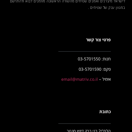
לישראל מיצרנים ואמנים
שטיחים
מהשורה הראשונה מוזמנים לבוא ולהתרשם
במגוון ענק של שטיחים .
פרטי צור קשר
חנות: 03-5701550
פקס: 03-5701590
אימיל –
email@matriv.co.il
כתובת
הלח"י2 בני ברק דיזיין סנטר