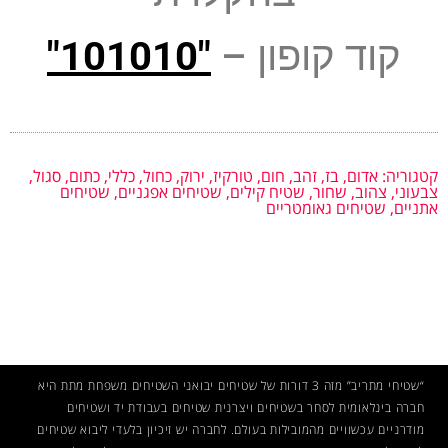
קוד קופון –
"101010"
קטגוריה:
אדום
,
בז
,
זהב
,
חום
,
טורקיז
,
ירוק
,
כחול
,
כללי
,
כתום
,
סגול
,
צבעוני
,
צהוב
,
שחור
,
שטיח קילים
,
שטיחים אפגניים
,
שטיחים
אתניים
,
שטיחים גאומטריים
“שטיחי מתריב” מזה 3 דורות של שטיחים יבואני השטיחים משפחת מתת היא
חברה בינלאומית לסחר בשטיחים ויצרנית שטיחים בעבודת יד ושטיחים
מודרניים עכשוויים מהמובילות בעולם. לחברה יש זיכיון בלעדי ליבוא שטיחים