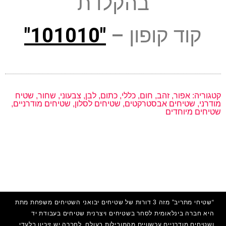
בהקלדת
קוד קופון –
"101010"
קטגוריה:
אפור
,
זהב
,
חום
,
כללי
,
כתום
,
לבן
,
צבעוני
,
שחור
,
שטיח
מודרני
,
שטיחים אבסטרקטים
,
שטיחים לסלון
,
שטיחים מודרניים
,
שטיחים מיוחדים
“שטיחי מתריב” מזה 3 דורות של שטיחים יבואני השטיחים משפחת מתת
היא חברה בינלאומית לסחר בשטיחים ויצרנית שטיחים בעבודת יד
ושטיחים מודרניים עכשוויים מהמובילות בעולם. לחברה יש זיכיון בלעדי