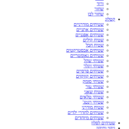
ורוד
שחור
שחור לבן
קטלוג
שטיחים מודרניים
שטיחים אתניים
שטיחים אפגניים
שטיח קילים
שטיח חבל
שטיחים אבסטרקטים
שטיחים גאומטריים
שטיחי שהל
שטיחי זיגלר
שטיחים פרסיים
שטיחים קווקזים
שטיחי סומק
שטיחי עור
שטיח שאגי
שטיחי טלאים
שטיחי וינטג'
שטיח מודרני
שטיחים לחדרי ילדים
שטיחים מיוחדים
שטיחים לסלון
ניקוי ותיקון