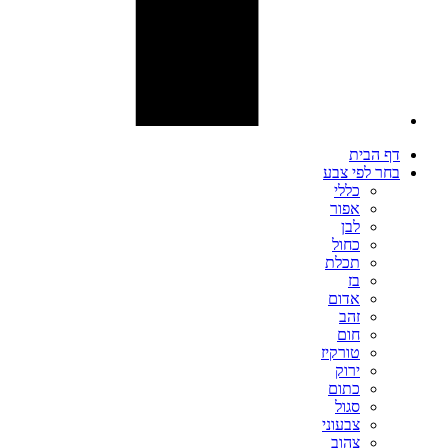
דף הבית
בחר לפי צבע
כללי
אפור
לבן
כחול
תכלת
בז
אדום
זהב
חום
טורקיז
ירוק
כתום
סגול
צבעוני
צהוב