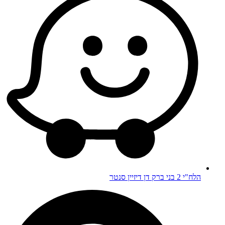
הלח"י 2 בני ברק דן דיזיין סנטר