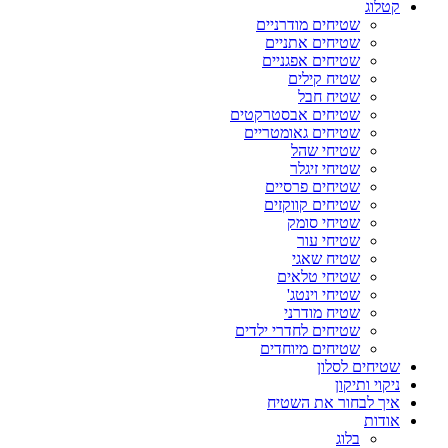
קטלוג
שטיחים מודרניים
שטיחים אתניים
שטיחים אפגניים
שטיח קילים
שטיח חבל
שטיחים אבסטרקטים
שטיחים גאומטריים
שטיחי שהל
שטיחי זיגלר
שטיחים פרסיים
שטיחים קווקזים
שטיחי סומק
שטיחי עור
שטיח שאגי
שטיחי טלאים
שטיחי וינטג'
שטיח מודרני
שטיחים לחדרי ילדים
שטיחים מיוחדים
שטיחים לסלון
ניקוי ותיקון
איך לבחור את השטיח
אודות
בלוג