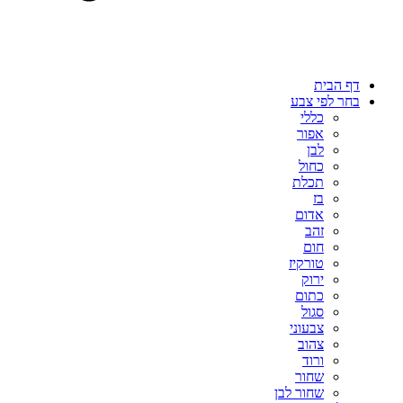
דף הבית
בחר לפי צבע
כללי
אפור
לבן
כחול
תכלת
בז
אדום
זהב
חום
טורקיז
ירוק
כתום
סגול
צבעוני
צהוב
ורוד
שחור
שחור לבן