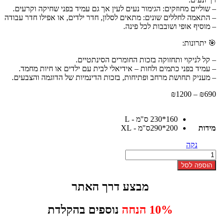
– שוליים מחוזקים: הגימור נעים לעין אך גם עמיד בפני שחיקה וקרעים.
– התאמה לחללים שונים: מתאים לסלון, חדר ילדים, או אפילו חדר עבודה
– מוסיף אופי ושובבות לכל פינה.
🎯 יתרונות:
– קל לניקוי ותחזוקה בזכות החומרים הסינתטיים.
– עמיד בפני כתמים ולחות – אידיאלי לבית עם ילדים או חיות מחמד.
– מעניק תחושת מרחב ופתיחות, בזכות הדינמיות של הדוגמה והצבעים.
טווח
₪
1200
–
₪
690
מחירים:
160*230 ס"מ - L
עד
מידות
200*290ס"מ - XL
נקה
כמות
של
הוספה לסל
שטיח
קשתות
מבצע דרך האתר
בז
חול
10% הנחה
נוספים בהקלדת