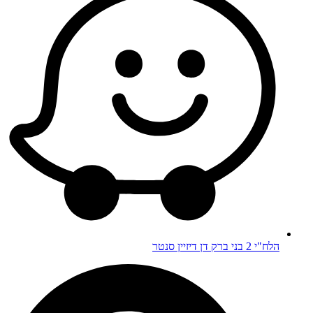
הלח"י 2 בני ברק דן דיזיין סנטר