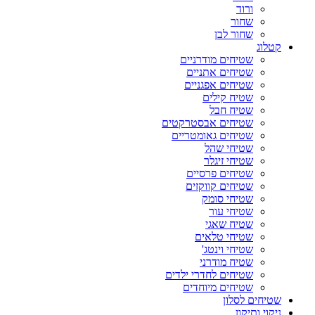
ורוד
שחור
שחור לבן
קטלוג
שטיחים מודרניים
שטיחים אתניים
שטיחים אפגניים
שטיח קילים
שטיח חבל
שטיחים אבסטרקטים
שטיחים גאומטריים
שטיחי שהל
שטיחי זיגלר
שטיחים פרסיים
שטיחים קווקזים
שטיחי סומק
שטיחי עור
שטיח שאגי
שטיחי טלאים
שטיחי וינטג'
שטיח מודרני
שטיחים לחדרי ילדים
שטיחים מיוחדים
שטיחים לסלון
ניקוי ותיקון