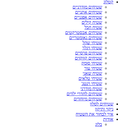
קטלוג
שטיחים מודרניים
שטיחים אתניים
שטיחים אפגניים
שטיח קילים
שטיח חבל
שטיחים אבסטרקטים
שטיחים גאומטריים
שטיחי שהל
שטיחי זיגלר
שטיחים פרסיים
שטיחים קווקזים
שטיחי סומק
שטיחי עור
שטיח שאגי
שטיחי טלאים
שטיחי וינטג'
שטיח מודרני
שטיחים לחדרי ילדים
שטיחים מיוחדים
שטיחים לסלון
ניקוי ותיקון
איך לבחור את השטיח
אודות
בלוג