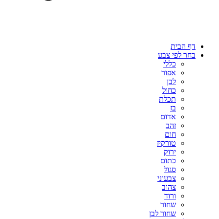
דף הבית
בחר לפי צבע
כללי
אפור
לבן
כחול
תכלת
בז
אדום
זהב
חום
טורקיז
ירוק
כתום
סגול
צבעוני
צהוב
ורוד
שחור
שחור לבן