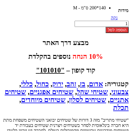
היה:
הוא:
140*200 ס"מ - M
₪5500.
₪9500.
מידות
נקה
כמות
של
הוספה לסל
שטיח
שהל
מבצע דרך האתר
סופר
מרוץ
סוסים
10% הנחה
נוספים בהקלדת
קוד קופון –
"101010"
קטגוריה:
אדום
,
בז
,
זהב
,
ירוק
,
כחול
,
כללי
,
צבעוני
,
שטיחי שהל
,
שטיחים אפגניים
,
שטיחים
אתניים
,
שטיחים לסלון
,
שטיחים מיוחדים
,
תכלת
“שטיחי מתריב” מזה 3 דורות של שטיחים יבואני השטיחים משפחת מתת
היא חברה בינלאומית לסחר בשטיחים ויצרנית שטיחים בעבודת יד
ושטיחים מודרניים עכשוויים מהמובילות בעולם. לחברה יש זיכיון בלעדי