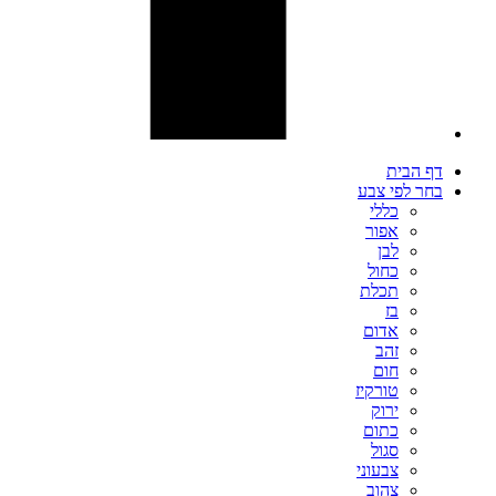
דף הבית
בחר לפי צבע
כללי
אפור
לבן
כחול
תכלת
בז
אדום
זהב
חום
טורקיז
ירוק
כתום
סגול
צבעוני
צהוב