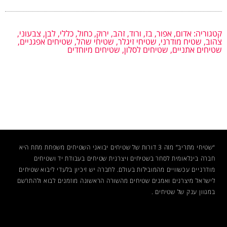
קטגוריה:
אדום
,
אפור
,
בז
,
ורוד
,
זהב
,
ירוק
,
כחול
,
כללי
,
לבן
,
צבעוני
,
צהוב
,
שטיח מודרני
,
שטיחי זיגלר
,
שטיחי שהל
,
שטיחים אפגניים
,
שטיחים אתניים
,
שטיחים לסלון
,
שטיחים מיוחדים
“שטיחי מתריב” מזה 3 דורות של שטיחים יבואני השטיחים משפחת מתת היא
חברה בינלאומית לסחר בשטיחים ויצרנית שטיחים בעבודת יד ושטיחים
מודרניים עכשוויים מהמובילות בעולם. לחברה יש זיכיון בלעדי ליבוא שטיחים
לישראל מיצרנים ואמנים
שטיחים
מהשורה הראשונה מוזמנים לבוא ולהתרשם
במגוון ענק של שטיחים .