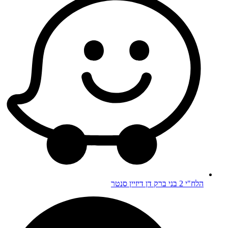
הלח"י 2 בני ברק דן דיזיין סנטר