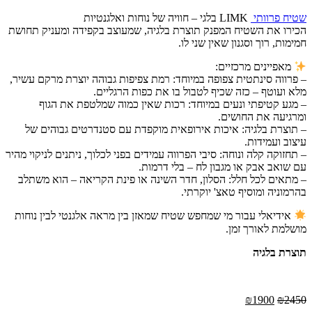
שטיח פרוותי
LIMK בלגי – חוויה של נוחות ואלגנטיות
הכירו את השטיח המפנק תוצרת בלגיה, שמעוצב בקפידה ומעניק תחושת
חמימות, רוך וסגנון שאין שני לו.
מאפיינים מרכזיים:
– פרווה סינתטית צפופה במיוחד: רמת צפיפות גבוהה יוצרת מרקם עשיר,
מלא ועוטף – כזה שכיף לטבול בו את כפות הרגליים.
– מגע קטיפתי ונעים במיוחד: רכות שאין כמוה שמלטפת את הגוף
ומרגיעה את החושים.
– תוצרת בלגיה: איכות אירופאית מוקפדת עם סטנדרטים גבוהים של
עיצוב ועמידות.
– תחזוקה קלה ונוחה: סיבי הפרווה עמידים בפני לכלוך, ניתנים לניקוי מהיר
עם שואב אבק או מגבון לח – בלי דרמות.
– מתאים לכל חלל: הסלון, חדר השינה או פינת הקריאה – הוא משתלב
בהרמוניה ומוסיף טאצ' יוקרתי.
אידיאלי עבור מי שמחפש שטיח שמאזן בין מראה אלגנטי לבין נוחות
מושלמת לאורך זמן.
תוצרת בלגיה
המחיר
המחיר
₪
1900
₪
2450
המקורי
הנוכחי