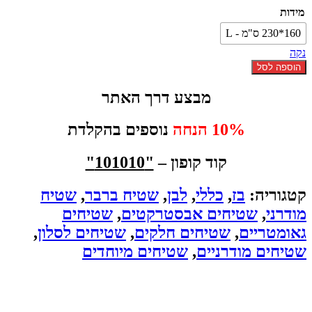
מידות
היה:
הוא:
₪1900.
₪2450.
160*230 ס"מ - L
נקה
כמות
הוספה לסל
של
שטיח
מבצע דרך האתר
LIMK
לבן
10% הנחה
נוספים בהקלדת
קוד קופון –
"101010"
קטגוריה:
בז
,
כללי
,
לבן
,
שטיח ברבר
,
שטיח
מודרני
,
שטיחים אבסטרקטים
,
שטיחים
גאומטריים
,
שטיחים חלקים
,
שטיחים לסלון
,
שטיחים מודרניים
,
שטיחים מיוחדים