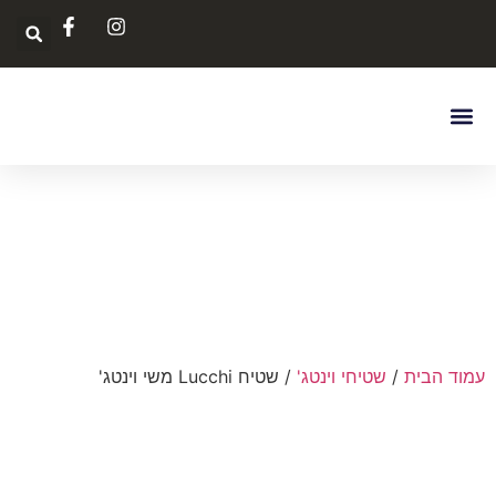
בחר לפי צבע
צור קשר
דף הבית
שטיחים לסלון
ניקוי ותיקון
איך לבחור את השטיח
עמוד הבית
/
שטיחי וינטג'
/ שטיח Lucchi משי וינטג'
הנחה
-50%