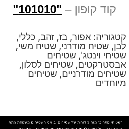
קוד קופון –
"101010"
קטגוריה:
אפור
,
בז
,
זהב
,
כללי
,
לבן
,
שטיח מודרני
,
שטיח משי
,
שטיחי וינטג'
,
שטיחים
אבסטרקטים
,
שטיחים לסלון
,
שטיחים מודרניים
,
שטיחים
מיוחדים
“שטיחי מתריב” מזה 3 דורות של שטיחים יבואני השטיחים משפחת מתת
היא חברה בינלאומית לסחר בשטיחים ויצרנית שטיחים בעבודת יד