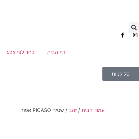
דף הבית
בחר לפי צבע
סל קניות
עמוד הבית
/
זהב
/ שטיח PICASO אפור
הנחה
-51%