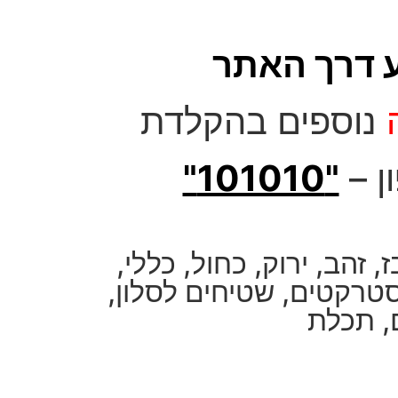
 דרך האתר
נוספים בהקלדת
ן –
"101010"
ז
,
זהב
,
ירוק
,
כחול
,
כללי
,
סטרקטים
,
שטיחים לסלון
,
,
תכלת