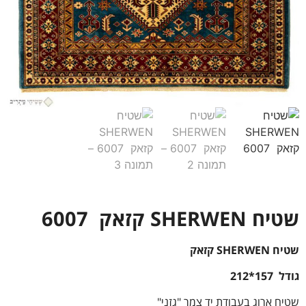
שטיח SHERWEN קזאק 6007
שטיח SHERWEN קזאק
גודל 157*212
שטיח ארוג בעבודת יד צמר "גזני"