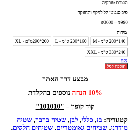
תוצרת טורקיה
סיב סנטטי קל לניקוי ותחזוקה
טווח
₪
3600
–
₪
990
מחירים:
מידות
עד
140*200 ס"מ - M
160*230 ס"מ - L
200*290ס"מ - XL
240*330 ס"מ - XXL
נקה
כמות
הוספה לסל
של
שטיח
מבצע דרך האתר
STRIP
לבן
10% הנחה
נוספים בהקלדת
שמנת
קשת
קוד קופון –
"101010"
קטגוריה:
בז
,
כללי
,
לבן
,
שטיח ברבר
,
שטיח
מודרני
,
שטיחים גאומטריים
,
שטיחים חלקים
,