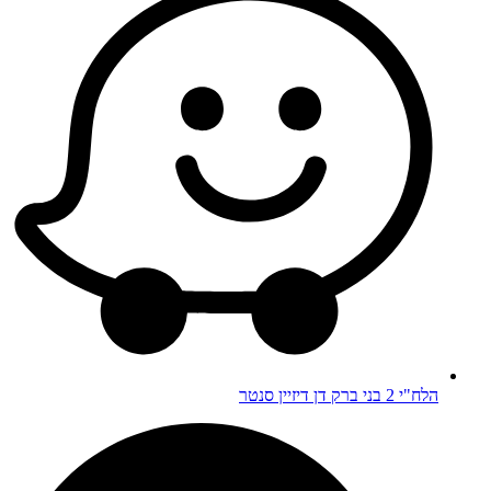
הלח"י 2 בני ברק דן דיזיין סנטר