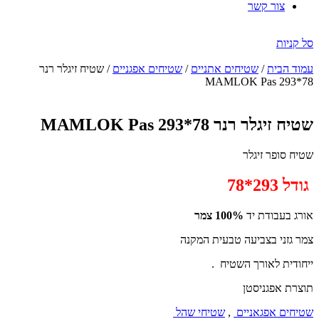
צור קשר
סל קניות
עמוד הבית
/
שטיחים אתניים
/
שטיחים אפגניים
/ שטיח זיגלר רנר
MAMLOK Pas 293*78
הנחה
-35%
שטיח זיגלר רנר MAMLOK Pas 293*78
שטיח סופר זיגלר
גודל 293*78
אורג בעבודת יד
100% צמר
צמר גזני בצביעה טבעית המקנה
ייחודית לאורך השטיח .
תוצרת אפגניסטן
שטיחים אפגאניים
,
שטיחי שהל