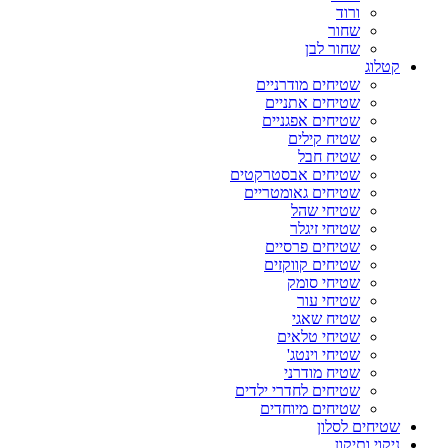
ורוד
שחור
שחור לבן
קטלוג
שטיחים מודרניים
שטיחים אתניים
שטיחים אפגניים
שטיח קילים
שטיח חבל
שטיחים אבסטרקטים
שטיחים גאומטריים
שטיחי שהל
שטיחי זיגלר
שטיחים פרסיים
שטיחים קווקזים
שטיחי סומק
שטיחי עור
שטיח שאגי
שטיחי טלאים
שטיחי וינטג'
שטיח מודרני
שטיחים לחדרי ילדים
שטיחים מיוחדים
שטיחים לסלון
ניקוי ותיקון