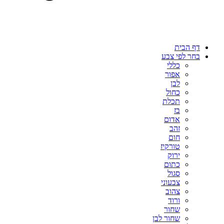
דף הבית
בחר לפי צבע
כללי
אפור
לבן
כחול
תכלת
בז
אדום
זהב
חום
טורקיז
ירוק
כתום
סגול
צבעוני
צהוב
ורוד
שחור
שחור לבן