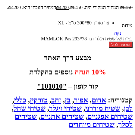
6450
₪
המחיר המקורי היה: ₪6450.
4200
₪
המחיר הנוכחי הוא: ₪4200.
צר וארוך 80*300 ס"מ - XL
מידות
נקה
כמות של שטיח זיגלר רנר MAMLOK Pas 293*78
הוספה לסל
מבצע דרך האתר
10% הנחה
נוספים בהקלדת
קוד קופון –
"101010"
קטגוריה:
אדום
,
אפור
,
בז
,
זהב
,
טורקיז
,
כללי
,
לבן
,
שטיח מודרני
,
שטיחי זיגלר
,
שטיחי שהל
,
שטיחים אפגניים
,
שטיחים אתניים
,
שטיחים
לסלון
,
שטיחים מיוחדים