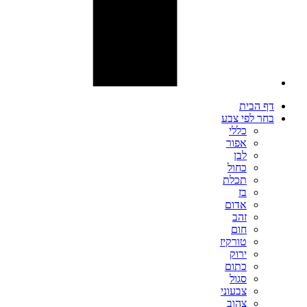
דף הבית
בחר לפי צבע
כללי
אפור
לבן
כחול
תכלת
בז
אדום
זהב
חום
טורקיז
ירוק
כתום
סגול
צבעוני
צהוב