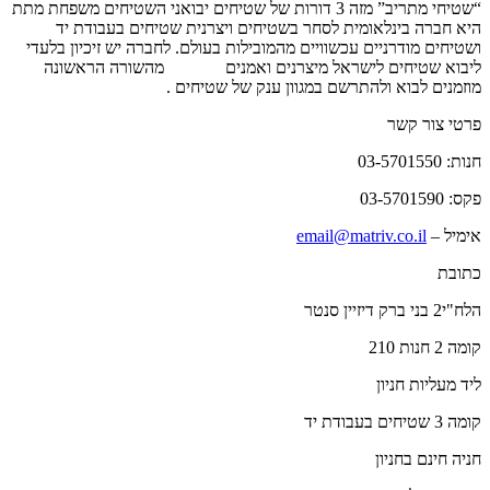
“שטיחי מתריב” מזה 3 דורות של שטיחים יבואני השטיחים משפחת מתת
היא חברה בינלאומית לסחר בשטיחים ויצרנית שטיחים בעבודת יד
ושטיחים מודרניים עכשוויים מהמובילות בעולם. לחברה יש זיכיון בלעדי
ליבוא שטיחים לישראל מיצרנים ואמנים
שטיחים
מהשורה הראשונה
מוזמנים לבוא ולהתרשם במגוון ענק של שטיחים .
פרטי צור קשר
חנות: 03-5701550
פקס: 03-5701590
אימיל –
email@matriv.co.il
כתובת
הלח"י2 בני ברק דיזיין סנטר
קומה 2 חנות 210
ליד מעליות חניון
קומה 3 שטיחים בעבודת יד
חניה חינם בחניון