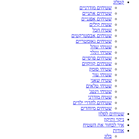
קטלוג
שטיחים מודרניים
שטיחים אתניים
שטיחים אפגניים
שטיח קילים
שטיח חבל
שטיחים אבסטרקטים
שטיחים גאומטריים
שטיחי שהל
שטיחי זיגלר
שטיחים פרסיים
שטיחים קווקזים
שטיחי סומק
שטיחי עור
שטיח שאגי
שטיחי טלאים
שטיחי וינטג'
שטיח מודרני
שטיחים לחדרי ילדים
שטיחים מיוחדים
שטיחים לסלון
ניקוי ותיקון
איך לבחור את השטיח
אודות
בלוג