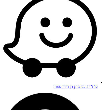
הלח"י 2 בני ברק דן דיזיין סנטר