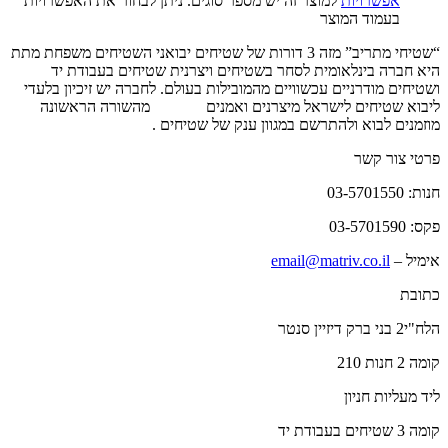
אפשרויות
למוצר זה יש מספר סוגים. ניתן לבחור את האפשרויות
בעמוד המוצר
“שטיחי מתריב” מזה 3 דורות של שטיחים יבואני השטיחים משפחת מתת
היא חברה בינלאומית לסחר בשטיחים ויצרנית שטיחים בעבודת יד
ושטיחים מודרניים עכשוויים מהמובילות בעולם. לחברה יש זיכיון בלעדי
ליבוא שטיחים לישראל מיצרנים ואמנים
שטיחים
מהשורה הראשונה
מוזמנים לבוא ולהתרשם במגוון ענק של שטיחים .
פרטי צור קשר
חנות: 03-5701550
פקס: 03-5701590
אימיל –
email@matriv.co.il
כתובת
הלח"י2 בני ברק דיזיין סנטר
קומה 2 חנות 210
ליד מעליות חניון
קומה 3 שטיחים בעבודת יד