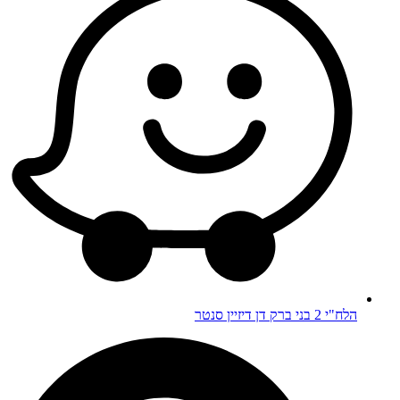
הלח"י 2 בני ברק דן דיזיין סנטר