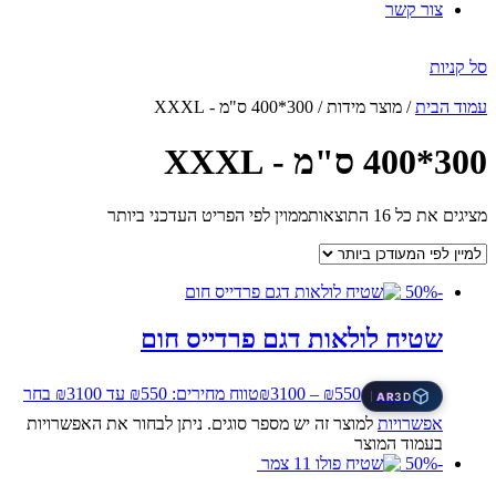
צור קשר
סל קניות
עמוד הבית
/ מוצר מידות / 300*400 ס"מ - XXXL
300*400 ס"מ - XXXL
מציגים את כל ⁦16⁩ התוצאות
ממוין לפי הפריט העדכני ביותר
-50%
שטיח לולאות דגם פרדייס חום
550
₪
–
3100
₪
טווח מחירים: ⁦₪550⁩ עד ⁦₪3100⁩
בחר
AR
3D
אפשרויות
למוצר זה יש מספר סוגים. ניתן לבחור את האפשרויות
בעמוד המוצר
-50%