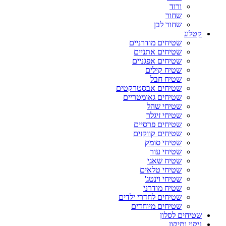
ורוד
שחור
שחור לבן
קטלוג
שטיחים מודרניים
שטיחים אתניים
שטיחים אפגניים
שטיח קילים
שטיח חבל
שטיחים אבסטרקטים
שטיחים גאומטריים
שטיחי שהל
שטיחי זיגלר
שטיחים פרסיים
שטיחים קווקזים
שטיחי סומק
שטיחי עור
שטיח שאגי
שטיחי טלאים
שטיחי וינטג'
שטיח מודרני
שטיחים לחדרי ילדים
שטיחים מיוחדים
שטיחים לסלון
ניקוי ותיקון