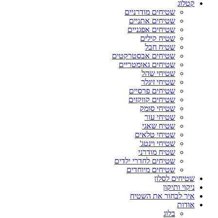
קטלוג
שטיחים מודרניים
שטיחים אתניים
שטיחים אפגניים
שטיח קילים
שטיח חבל
שטיחים אבסטרקטים
שטיחים גאומטריים
שטיחי שהל
שטיחי זיגלר
שטיחים פרסיים
שטיחים קווקזים
שטיחי סומק
שטיחי עור
שטיח שאגי
שטיחי טלאים
שטיחי וינטג'
שטיח מודרני
שטיחים לחדרי ילדים
שטיחים מיוחדים
שטיחים לסלון
ניקוי ותיקון
איך לבחור את השטיח
אודות
בלוג