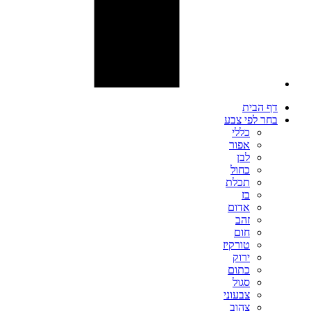
דף הבית
בחר לפי צבע
כללי
אפור
לבן
כחול
תכלת
בז
אדום
זהב
חום
טורקיז
ירוק
כתום
סגול
צבעוני
צהוב