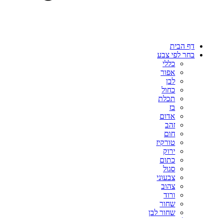
דף הבית
בחר לפי צבע
כללי
אפור
לבן
כחול
תכלת
בז
אדום
זהב
חום
טורקיז
ירוק
כתום
סגול
צבעוני
צהוב
ורוד
שחור
שחור לבן